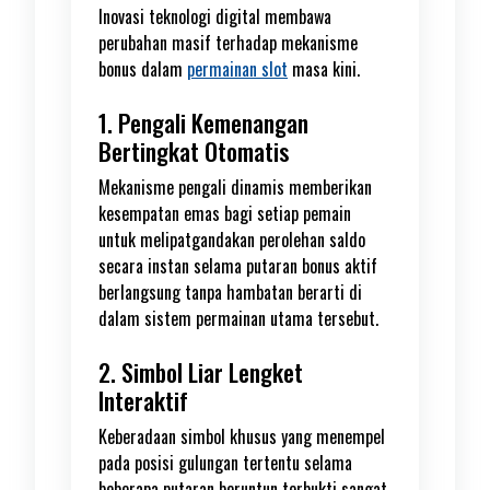
Inovasi teknologi digital membawa
perubahan masif terhadap mekanisme
bonus dalam
permainan slot
masa kini.
1. Pengali Kemenangan
Bertingkat Otomatis
Mekanisme pengali dinamis memberikan
kesempatan emas bagi setiap pemain
untuk melipatgandakan perolehan saldo
secara instan selama putaran bonus aktif
berlangsung tanpa hambatan berarti di
dalam sistem permainan utama tersebut.
2. Simbol Liar Lengket
Interaktif
Keberadaan simbol khusus yang menempel
pada posisi gulungan tertentu selama
beberapa putaran beruntun terbukti sangat