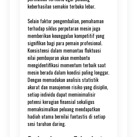
keberhasilan semakin terbuka lebar.
Selain faktor pengembalian, pemahaman
terhadap siklus perputaran mesin juga
memberikan keunggulan kompetitif yang
signifikan bagi para pemain profesional.
Konsistensi dalam memantau fluktuasi
nilai pembayaran akan membantu
mengidentifikasi momentum terbaik saat
mesin berada dalam kondisi paling longgar.
Dengan memadukan analisis statistik
akurat dan manajemen risiko yang disiplin,
setiap individu dapat meminimalisir
potensi kerugian finansial sekaligus
memaksimalkan peluang mendapatkan
hadiah utama bernilai fantastis di setiap
sesi taruhan daring.