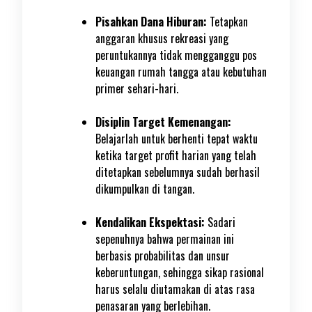
Pisahkan Dana Hiburan:
Tetapkan
anggaran khusus rekreasi yang
peruntukannya tidak mengganggu pos
keuangan rumah tangga atau kebutuhan
primer sehari-hari.
Disiplin Target Kemenangan:
Belajarlah untuk berhenti tepat waktu
ketika target profit harian yang telah
ditetapkan sebelumnya sudah berhasil
dikumpulkan di tangan.
Kendalikan Ekspektasi:
Sadari
sepenuhnya bahwa permainan ini
berbasis probabilitas dan unsur
keberuntungan, sehingga sikap rasional
harus selalu diutamakan di atas rasa
penasaran yang berlebihan.