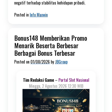
negatif terhadap stabilitas kehidupan pribadi.
Posted in
Info Maxwin
Bonus148 Memberikan Promo
Menarik Beserta Berbesar
Berbagai Bonus Terbesar
Posted on
01/08/2026
by
JBGroup
Tim Redaksi Game
–
Portal Slot Nasional
Minggu, 2 Agustus 2026 12:30 WIB