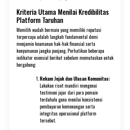
Kriteria Utama Menilai Kredibilitas
Platform Taruhan
Memilih wadah bermain yang memiliki reputasi
terpercaya adalah langkah fundamental demi
menjamin keamanan hak-hak finansial serta
kenyamanan jangka panjang. Perhatikan beberapa
indikator esensial berikut sebelum memutuskan untuk
bergabung:
Rekam Jejak dan Ulasan Komunitas:
Lakukan riset mandiri mengenai
testimoni jujur dari para pemain
terdahulu guna menilai konsistensi
pembayaran kemenangan serta
integritas operasional platform
tersebut.