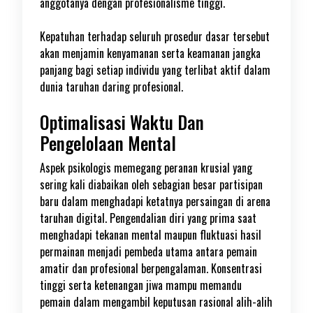
anggotanya dengan profesionalisme tinggi.
Kepatuhan terhadap seluruh prosedur dasar tersebut
akan menjamin kenyamanan serta keamanan jangka
panjang bagi setiap individu yang terlibat aktif dalam
dunia taruhan daring profesional.
Optimalisasi Waktu Dan
Pengelolaan Mental
Aspek psikologis memegang peranan krusial yang
sering kali diabaikan oleh sebagian besar partisipan
baru dalam menghadapi ketatnya persaingan di arena
taruhan digital. Pengendalian diri yang prima saat
menghadapi tekanan mental maupun fluktuasi hasil
permainan menjadi pembeda utama antara pemain
amatir dan profesional berpengalaman. Konsentrasi
tinggi serta ketenangan jiwa mampu memandu
pemain dalam mengambil keputusan rasional alih-alih