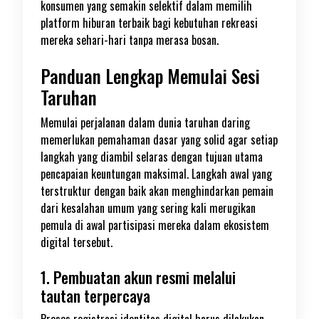
konsumen yang semakin selektif dalam memilih
platform hiburan terbaik bagi kebutuhan rekreasi
mereka sehari-hari tanpa merasa bosan.
Panduan Lengkap Memulai Sesi
Taruhan
Memulai perjalanan dalam dunia taruhan daring
memerlukan pemahaman dasar yang solid agar setiap
langkah yang diambil selaras dengan tujuan utama
pencapaian keuntungan maksimal. Langkah awal yang
terstruktur dengan baik akan menghindarkan pemain
dari kesalahan umum yang sering kali merugikan
pemula di awal partisipasi mereka dalam ekosistem
digital tersebut.
1. Pembuatan akun resmi melalui
tautan terpercaya