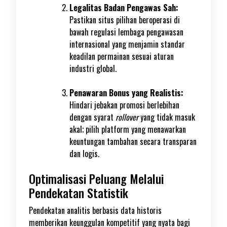
Legalitas Badan Pengawas Sah:
Pastikan situs pilihan beroperasi di
bawah regulasi lembaga pengawasan
internasional yang menjamin standar
keadilan permainan sesuai aturan
industri global.
Penawaran Bonus yang Realistis:
Hindari jebakan promosi berlebihan
dengan syarat
rollover
yang tidak masuk
akal; pilih platform yang menawarkan
keuntungan tambahan secara transparan
dan logis.
Optimalisasi Peluang Melalui
Pendekatan Statistik
Pendekatan analitis berbasis data historis
memberikan keunggulan kompetitif yang nyata bagi