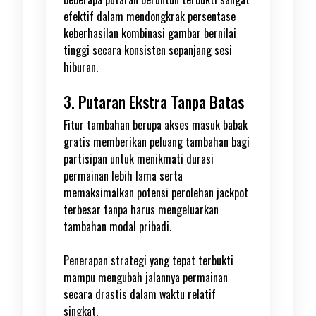
efektif dalam mendongkrak persentase
keberhasilan kombinasi gambar bernilai
tinggi secara konsisten sepanjang sesi
hiburan.
3. Putaran Ekstra Tanpa Batas
Fitur tambahan berupa akses masuk babak
gratis memberikan peluang tambahan bagi
partisipan untuk menikmati durasi
permainan lebih lama serta
memaksimalkan potensi perolehan jackpot
terbesar tanpa harus mengeluarkan
tambahan modal pribadi.
Penerapan strategi yang tepat terbukti
mampu mengubah jalannya permainan
secara drastis dalam waktu relatif
singkat.