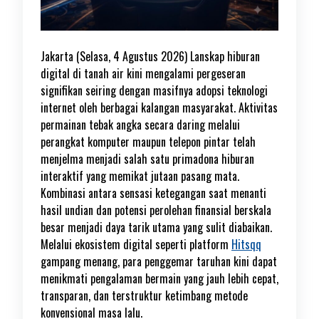
Jakarta (Selasa, 4 Agustus 2026) Lanskap hiburan
digital di tanah air kini mengalami pergeseran
signifikan seiring dengan masifnya adopsi teknologi
internet oleh berbagai kalangan masyarakat. Aktivitas
permainan tebak angka secara daring melalui
perangkat komputer maupun telepon pintar telah
menjelma menjadi salah satu primadona hiburan
interaktif yang memikat jutaan pasang mata.
Kombinasi antara sensasi ketegangan saat menanti
hasil undian dan potensi perolehan finansial berskala
besar menjadi daya tarik utama yang sulit diabaikan.
Melalui ekosistem digital seperti platform
Hitsqq
gampang menang, para penggemar taruhan kini dapat
menikmati pengalaman bermain yang jauh lebih cepat,
transparan, dan terstruktur ketimbang metode
konvensional masa lalu.