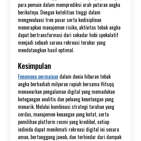
para pemain dalam memprediksi arah putaran angka
berikutnya. Dengan ketelitian tinggi dalam
mengevaluasi tren pasar serta kedisiplinan
menerapkan manajemen risiko, aktivitas tebak angka
dapat bertransformasi dari sekadar hobi spekulatif
menjadi sebuah sarana rekreasi terukur yang
mendatangkan hasil optimal.
Kesimpulan
Fenomena permainan
dalam dunia hiburan tebak
angka berhadiah milyaran rupiah bersama Hitsqq
menawarkan pengalaman digital yang memadukan
ketegangan analitis dan peluang keuntungan yang
menarik. Melalui kombinasi strategi taruhan yang
cerdas, manajemen keuangan yang ketat, serta
pemilihan platform resmi yang kredibel, setiap
individu dapat menikmati rekreasi digital ini secara
aman, bertanggung jawab, dan terhindar dari dampak