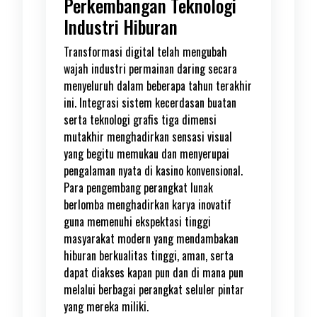
Perkembangan Teknologi
Industri Hiburan
Transformasi digital telah mengubah
wajah industri permainan daring secara
menyeluruh dalam beberapa tahun terakhir
ini. Integrasi sistem kecerdasan buatan
serta teknologi grafis tiga dimensi
mutakhir menghadirkan sensasi visual
yang begitu memukau dan menyerupai
pengalaman nyata di kasino konvensional.
Para pengembang perangkat lunak
berlomba menghadirkan karya inovatif
guna memenuhi ekspektasi tinggi
masyarakat modern yang mendambakan
hiburan berkualitas tinggi, aman, serta
dapat diakses kapan pun dan di mana pun
melalui berbagai perangkat seluler pintar
yang mereka miliki.