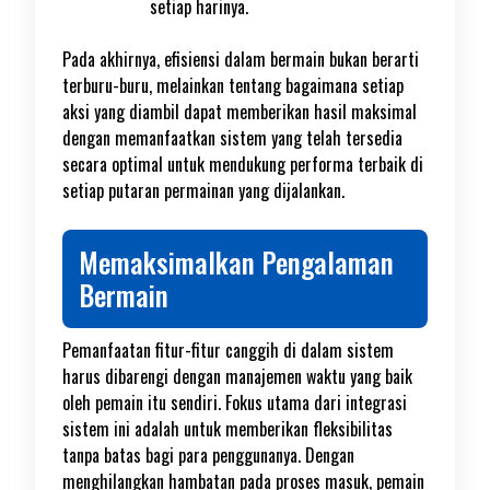
setiap harinya.
Pada akhirnya, efisiensi dalam bermain bukan berarti
terburu-buru, melainkan tentang bagaimana setiap
aksi yang diambil dapat memberikan hasil maksimal
dengan memanfaatkan sistem yang telah tersedia
secara optimal untuk mendukung performa terbaik di
setiap putaran permainan yang dijalankan.
Memaksimalkan Pengalaman
Bermain
Pemanfaatan fitur-fitur canggih di dalam sistem
harus dibarengi dengan manajemen waktu yang baik
oleh pemain itu sendiri. Fokus utama dari integrasi
sistem ini adalah untuk memberikan fleksibilitas
tanpa batas bagi para penggunanya. Dengan
menghilangkan hambatan pada proses masuk, pemain