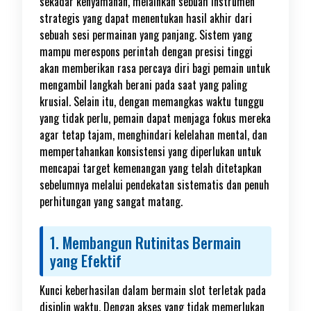
sekadar kenyamanan, melainkan sebuah instrumen
strategis yang dapat menentukan hasil akhir dari
sebuah sesi permainan yang panjang. Sistem yang
mampu merespons perintah dengan presisi tinggi
akan memberikan rasa percaya diri bagi pemain untuk
mengambil langkah berani pada saat yang paling
krusial. Selain itu, dengan memangkas waktu tunggu
yang tidak perlu, pemain dapat menjaga fokus mereka
agar tetap tajam, menghindari kelelahan mental, dan
mempertahankan konsistensi yang diperlukan untuk
mencapai target kemenangan yang telah ditetapkan
sebelumnya melalui pendekatan sistematis dan penuh
perhitungan yang sangat matang.
1. Membangun Rutinitas Bermain
yang Efektif
Kunci keberhasilan dalam bermain slot terletak pada
disiplin waktu. Dengan akses yang tidak memerlukan