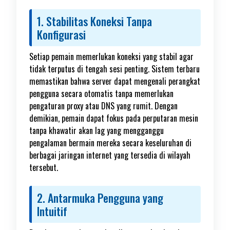
1. Stabilitas Koneksi Tanpa
Konfigurasi
Setiap pemain memerlukan koneksi yang stabil agar
tidak terputus di tengah sesi penting. Sistem terbaru
memastikan bahwa server dapat mengenali perangkat
pengguna secara otomatis tanpa memerlukan
pengaturan proxy atau DNS yang rumit. Dengan
demikian, pemain dapat fokus pada perputaran mesin
tanpa khawatir akan lag yang mengganggu
pengalaman bermain mereka secara keseluruhan di
berbagai jaringan internet yang tersedia di wilayah
tersebut.
2. Antarmuka Pengguna yang
Intuitif