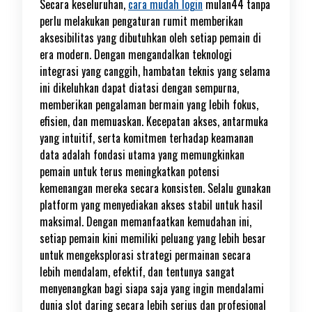
Secara keseluruhan,
cara mudah login
mulan44 tanpa
perlu melakukan pengaturan rumit memberikan
aksesibilitas yang dibutuhkan oleh setiap pemain di
era modern. Dengan mengandalkan teknologi
integrasi yang canggih, hambatan teknis yang selama
ini dikeluhkan dapat diatasi dengan sempurna,
memberikan pengalaman bermain yang lebih fokus,
efisien, dan memuaskan. Kecepatan akses, antarmuka
yang intuitif, serta komitmen terhadap keamanan
data adalah fondasi utama yang memungkinkan
pemain untuk terus meningkatkan potensi
kemenangan mereka secara konsisten. Selalu gunakan
platform yang menyediakan akses stabil untuk hasil
maksimal. Dengan memanfaatkan kemudahan ini,
setiap pemain kini memiliki peluang yang lebih besar
untuk mengeksplorasi strategi permainan secara
lebih mendalam, efektif, dan tentunya sangat
menyenangkan bagi siapa saja yang ingin mendalami
dunia slot daring secara lebih serius dan profesional