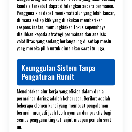
kendala tersebut dapat dihilangkan secara permanen.
Pengguna kini dapat menikmati alur yang lebih lancar,
di mana setiap klik yang dilakukan memberikan
respons instan, memungkinkan fokus sepenuhnya
dialihkan kepada strategi permainan dan analisis
volatilitas yang sedang berlangsung di setiap mesin
yang mereka pilih untuk dimainkan saat itu juga.
Keunggulan Sistem Tanpa
Pengaturan Rumit
Menciptakan alur kerja yang efisien dalam dunia
permainan daring adalah keharusan. Berikut adalah
beberapa elemen kunci yang membuat pengalaman
bermain menjadi jauh lebih nyaman dan praktis bagi
semua pengguna tingkat lanjut maupun pemula saat
ini.