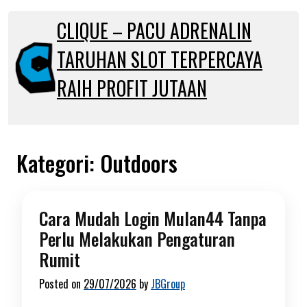
Skip
to
CLIQUE – PACU ADRENALIN
content
TARUHAN SLOT TERPERCAYA
RAIH PROFIT JUTAAN
Kategori:
Outdoors
Cara Mudah Login Mulan44 Tanpa
Perlu Melakukan Pengaturan
Rumit
Posted on
29/07/2026
by
JBGroup